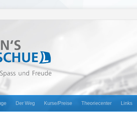
uge
Der Weg
Kurse/Preise
Theoriecenter
Links