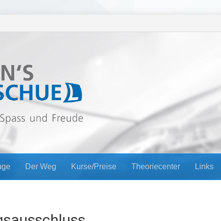
uge
Der Weg
Kurse/Preise
Theoriecenter
Links
gsausschluss